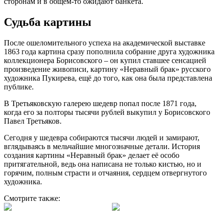
сторонам и в общем-то ожидают банкета.
Судьба картины
После ошеломительного успеха на академической выставке
1863 года картина сразу пополнила собрание друга художника
коллекционера Борисовского – он купил ставшее сенсацией
произведение живописи, картину «Неравный брак» русского
художника Пукирева, ещё до того, как она была представлена
публике.
В Третьяковскую галерею шедевр попал после 1871 года,
когда его за полторы тысячи рублей выкупил у Борисовского
Павел Третьяков.
Сегодня у шедевра собираются тысячи людей и замирают,
вглядываясь в мельчайшие многозначные детали. История
создания картины «Неравный брак» делает её особо
притягательной, ведь она написана не только кистью, но и
горячим, полным страсти и отчаяния, сердцем отвергнутого
художника.
Смотрите также: