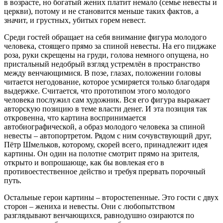
в возрасте, но богатый жених платит немало (семье невесты и
церкви), потому и не становится меньше таких фактов, а
значит, и грустных, убитых горем невест.
Среди гостей обращает на себя внимание фигура молодого
человека, стоящего прямо за спиной невесты. На его пиджаке
роза, руки скрещены на груди, голова немного опущена, но
пристальный недобрый взгляд устремлён в пространство
между венчающимися. В позе, глазах, положении головы
читается негодование, которое усмиряется только благодаря
выдержке. Считается, что прототипом этого молодого
человека послужил сам художник. Вся его фигура выражает
авторскую позицию в теме власти денег. И эта позиция так
откровенна, что картина воспринимается
автобиографической, а образ молодого человека за спиной
невесты – автопортретом. Рядом с ним сочувствующий друг,
Пётр Шмельков, которому, скорей всего, принадлежит идея
картины. Он один на полотне смотрит прямо на зрителя,
открыто и вопрошающе, как бы вовлекая его в
противоестественное действо и требуя прервать порочный
путь.
Остальные герои картины – второстепенные. Это гости с двух
сторон – жениха и невесты. Они с любопытством
разглядывают венчающихся, равнодушно озираются по