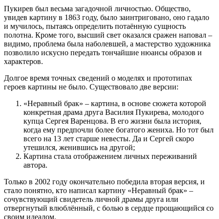
Пукирев был весьма загадочной личностью. Общество,
увидев картину в 1863 году, было заинтриговано, оно гадало
и мучилось, пытаясь определить потаённую сущность
полотна. Кроме того, высший свет оказался сражен наповал –
видимо, проблема была наболевшей, а мастерство художника
позволило искусно передать тончайшие нюансы образов и
характеров.
Долгое время точных сведений о моделях и прототипах
героев картины не было. Существовало две версии:
«Неравный брак» – картина, в основе сюжета которой
конкретная драма друга Василия Пукирева, молодого
купца Сергея Варенцова. В его жизни была история,
когда ему предпочли более богатого жениха. Но тот был
всего на 13 лет старше невесты. Да и Сергей скоро
утешился, женившись на другой;
Картина стала отображением личных переживаний
автора.
Только в 2002 году окончательно победила вторая версия, и
стало понятно, кто написал картину «Неравный брак» –
сочувствующий свидетель личной драмы друга или
отвергнутый влюблённый, с болью в сердце прощающийся со
своим идеалом.