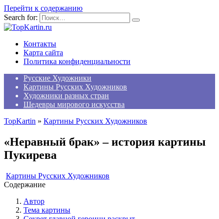
Перейти к содержанию
Search for:
Контакты
Карта сайта
Политика конфиденциальности
Русские Художники
Картины Русских Художников
Художники разных стран
Шедевры мирового искусства
TopKartin
»
Картины Русских Художников
«Неравный брак» – история картины
Пукирева
Картины Русских Художников
Содержание
Автор
Тема картины
Секрет главной героини раскрыт