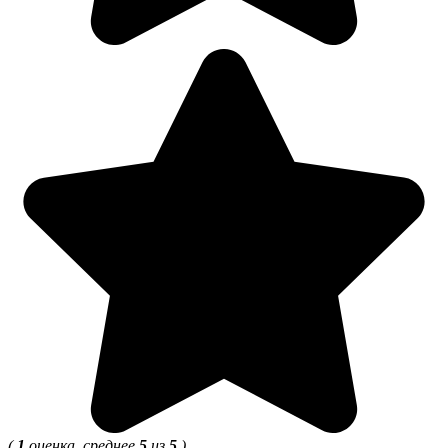
(
1
оценка, среднее
5
из
5
)