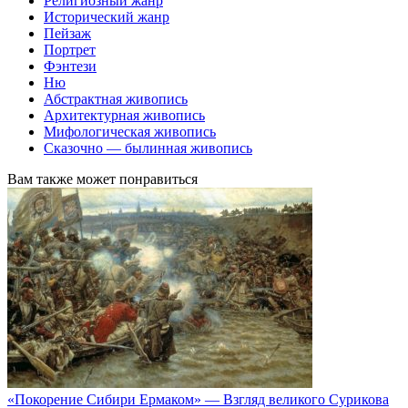
Религиозный жанр
Исторический жанр
Пейзаж
Портрет
Фэнтези
Ню
Абстрактная живопись
Архитектурная живопись
Мифологическая живопись
Сказочно — былинная живопись
Вам также может понравиться
«Покорение Сибири Ермаком» — Взгляд великого Сурикова