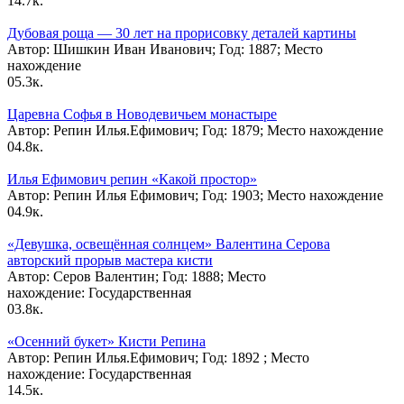
1
4.7к.
Дубовая роща — 30 лет на прорисовку деталей картины
Автор: Шишкин Иван Иванович; Год: 1887; Место
нахождение
0
5.3к.
Царевна Софья в Новодевичьем монастыре
Автор: Репин Илья.Ефимович; Год: 1879; Место нахождение
0
4.8к.
Илья Ефимович репин «Какой простор»
Автор: Репин Илья Ефимович; Год: 1903; Место нахождение
0
4.9к.
«Девушка, освещённая солнцем» Валентина Серова
авторский прорыв мастера кисти
Автор: Серов Валентин; Год: 1888; Место
нахождение: Государственная
0
3.8к.
«Осенний букет» Кисти Репина
Автор: Репин Илья.Ефимович; Год: 1892 ; Место
нахождение: Государственная
1
4.5к.