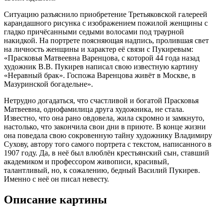
Ситуацию разъяснило приобретение Третьяковской галереей
карандашного рисунка с изображением пожилой женщины с
гладко причёсанными седыми волосами под траурной
накидкой. На портрете поясняющая надпись, пролившая свет
на личность женщины и характер её связи с Пукиревым:
«Прасковья Матвеевна Варенцова, с которой 44 года назад
художник В.В. Пукирев написал свою известную картину
«Неравный брак». Госпожа Варенцова живёт в Москве, в
Мазуринской богадельне».
Нетрудно догадаться, что счастливой и богатой Прасковья
Матвеевна, однофамилица друга художника, не стала.
Известно, что она рано овдовела, жила скромно и замкнуто,
настолько, что закончила свои дни в приюте. В конце жизни
она поведала свою сокровенную тайну художнику Владимиру
Сухову, автору того самого портрета с текстом, написанного в
1907 году. Да, в неё был влюблён крестьянский сын, ставший
академиком и профессором живописи, красивый,
талантливый, но, к сожалению, бедный Василий Пукирев.
Именно с неё он писал невесту.
Описание картины