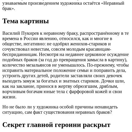
узнаваемым произведением художника остаётся «Неравный
брак».
Тема картины
Василий Пукирев к неравному браку, распространённому в те
времена в России явлению, относился, как и многие в
обществе, негативно: не одобрял женихов-стариков и
сочувствовал невестам, совсем молодым красавицам-
бесприданницам. Несмотря на недавнее церковное осуждение
подобных браков (за год до превращения замысла в картину),
количество мезальянсов не уменьшалось. По-прежнему, чтобы
исправить материальное положение семьи и поправить дела,
устроить других детей, родители заставляли своих девочек
выходить замуж за богатых и знатных стариков. Дочки шли,
как на заклание, принося в жертву обрюзгшим, дряблым,
ворчливым богачам юные тела с фарфоровой кожей и свои
жизни.
Но не было ли у художника особой причины ненавидеть
ситуацию, сам факт существования неравных браков?
Секрет главной героини раскрыт