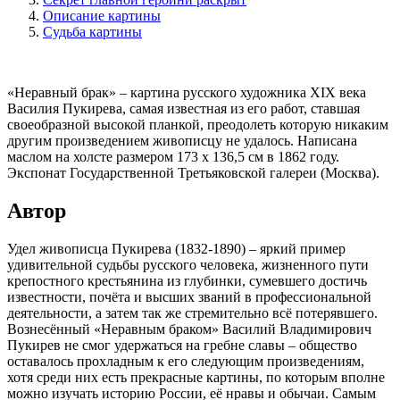
Описание картины
Судьба картины
«Неравный брак» – картина русского художника XIX века
Василия Пукирева, самая известная из его работ, ставшая
своеобразной высокой планкой, преодолеть которую никаким
другим произведением живописцу не удалось. Написана
маслом на холсте размером 173 х 136,5 см в 1862 году.
Экспонат Государственной Третьяковской галереи (Москва).
Автор
Удел живописца Пукирева (1832-1890) – яркий пример
удивительной судьбы русского человека, жизненного пути
крепостного крестьянина из глубинки, сумевшего достичь
известности, почёта и высших званий в профессиональной
деятельности, а затем так же стремительно всё потерявшего.
Вознесённый «Неравным браком» Василий Владимирович
Пукирев не смог удержаться на гребне славы – общество
оставалось прохладным к его следующим произведениям,
хотя среди них есть прекрасные картины, по которым вполне
можно изучать историю России, её нравы и обычаи. Самым