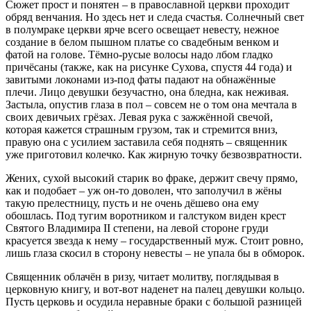
Сюжет прост и понятен – в православной церкви проходит
обряд венчания. Но здесь нет и следа счастья. Солнечный свет
в полумраке церкви ярче всего освещает невесту, нежное
создание в белом пышном платье со свадебным венком и
фатой на голове. Тёмно-русые волосы надо лбом гладко
причёсаны (также, как на рисунке Сухова, спустя 44 года) и
завитыми локонами из-под фаты падают на обнажённые
плечи. Лицо девушки безучастно, она бледна, как неживая.
Застыла, опустив глаза в пол – совсем не о том она мечтала в
своих девичьих грёзах. Левая рука с зажжённой свечой,
которая кажется страшным грузом, так и стремится вниз,
правую она с усилием заставила себя поднять – священник
уже приготовил колечко. Как жирную точку безвозвратности.
Жених, сухой высокий старик во фраке, держит свечу прямо,
как и подобает – уж он-то доволен, что заполучил в жёны
такую прелестницу, пусть и не очень дёшево она ему
обошлась. Под тугим воротником и галстуком виден крест
Святого Владимира II степени, на левой стороне груди
красуется звезда к нему – государственный муж. Стоит ровно,
лишь глаза скосил в сторону невесты – не упала бы в обморок.
Священник облачён в ризу, читает молитву, поглядывая в
церковную книгу, и вот-вот наденет на палец девушки кольцо.
Пусть церковь и осудила неравные браки с большой разницей