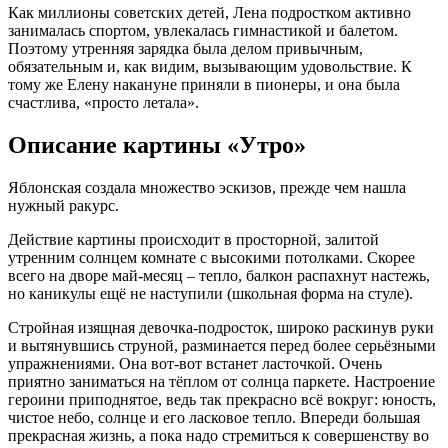
Как миллионы советских детей, Лена подростком активно
занималась спортом, увлекалась гимнастикой и балетом.
Поэтому утренняя зарядка была делом привычным,
обязательным и, как видим, вызывающим удовольствие. К
тому же Елену накануне приняли в пионеры, и она была
счастлива, «просто летала».
Описание картины «Утро»
Яблонская создала множество эскизов, прежде чем нашла
нужный ракурс.
Действие картины происходит в просторной, залитой
утренним солнцем комнате с высокими потолками. Скорее
всего на дворе май-месяц – тепло, балкон распахнут настежь,
но каникулы ещё не наступили (школьная форма на стуле).
Стройная изящная девочка-подросток, широко раскинув руки
и вытянувшись струной, разминается перед более серьёзными
упражнениями. Она вот-вот встанет ласточкой. Очень
приятно заниматься на тёплом от солнца паркете. Настроение
героини приподнятое, ведь так прекрасно всё вокруг: юность,
чистое небо, солнце и его ласковое тепло. Впереди большая
прекрасная жизнь, а пока надо стремиться к совершенству во