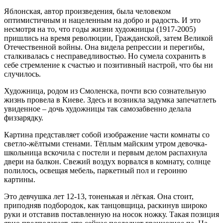
Яблонская, автор произведения, была человеком
оптимистичным и нацеленным на добро и радость. И это
несмотря на то, что годы жизни художницы (1917-2005)
пришлись на время революции, Гражданской, затем Великой
Отечественной войны. Она видела репрессии и перегибы,
сталкивалась с несправедливостью. Но сумела сохранить в
себе стремление к счастью и позитивный настрой, что бы ни
случилось.
Художница, родом из Смоленска, почти всю сознательную
жизнь провела в Киеве. Здесь и возникла задумка запечатлеть
увиденное – дочь художницы так самозабвенно делала
физзарядку.
Картина представляет собой изображение части комнаты со
светло-жёлтыми стенами. Тёплым майским утром девочка-
школьница вскочила с постели и первым делом распахнула
двери на балкон. Свежий воздух ворвался в комнату, солнце
полилось, освещая мебель, паркетный пол и героиню
картины.
Это девчушка лет 12-13, тоненькая и лёгкая. Она стоит,
приподняв подбородок, как танцовщица, раскинув широко
руки и отставив поставленную на носок ножку. Такая позиция