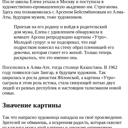
После школы Елена уехала в Москву и поступила в
художественно-промышленную академию им. Строганова.
Здесь она познакомилась с Арсеном Бейсембиновым из Алма-
Аты, будущим мужем, тоже художником.
Приехав на его родину и войдя в родительский
дом мужа, Елена с удивлением обнаружила в
комнате Арсена репродукцию картины «Утро».
Молодой супруг и не подозревал, что ещё
подростком повесил на стену образ пленившей его
девочки, которая станет его женой. Только теперь
раскрылось, что это именно она.
Поселились в Алма-Ате, тогда столице Казахстана. В 1962
году появился сын Зангар, в будущем художник. Так
ширилась и росла династия Яблонской, а картина «Утро»
сыграла в этом роль истока, стала связующей нитью двух
людей из разных республик и настоящим талисманом новой
семьи.
Значение картины
Так что напрасно художница нападала на своё произведение.
Зрителей не обманешь, а искренняя радость, которая сквозит
из каждого мазка этой картины и заражает оптимизмом