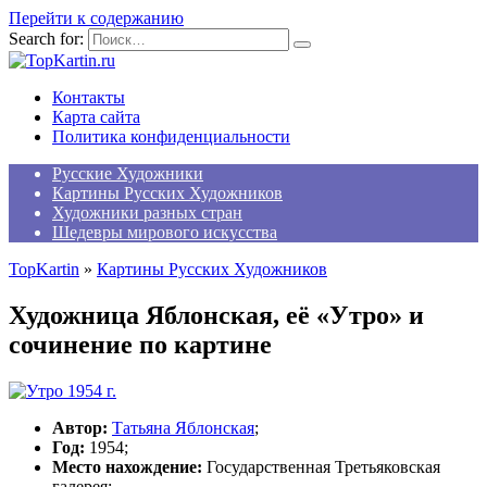
Перейти к содержанию
Search for:
Контакты
Карта сайта
Политика конфиденциальности
Русские Художники
Картины Русских Художников
Художники разных стран
Шедевры мирового искусства
TopKartin
»
Картины Русских Художников
Художница Яблонская, её «Утро» и
сочинение по картине
Автор:
Татьяна Яблонская
;
Год:
1954;
Место нахождение:
Государственная Третьяковская
галерея;