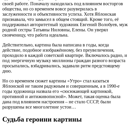
своей работе. Поначалу находилась под влиянием восторгов
общества, но со временем вовсе разуверилась в
заслуженности и объективности успеха. Хотя Яблонская
признавала, что замысел в общем стоящий. Кроме того, её
поддерживал авторитетный художник Евгений Волобуев, муж
родной сестры Татьяны Ниловны, Елены. Он уверял
свояченицу, что работа идеальна.
Действительно, картина была написана в годы, когда
действие, подобное изображённому, без преувеличения,
проходило в каждой советской квартире. Включалось радио, и
под энергичную музыку миллионы граждан разного возраста
просыпались, взбадривались, задавали ритм предстоящему
дню.
Но со временем сюжет картины «Утро» стал казаться
Яблонской не таким радужным и совершенным, а в 1990-е
годы художница назвала его «сюсюкающей картинкой,
противной и антиживописной». Может, такая оценка была
дана под влиянием настроения – не стало СССР, были
разрушены все многолетние устои…
Судьба героини картины