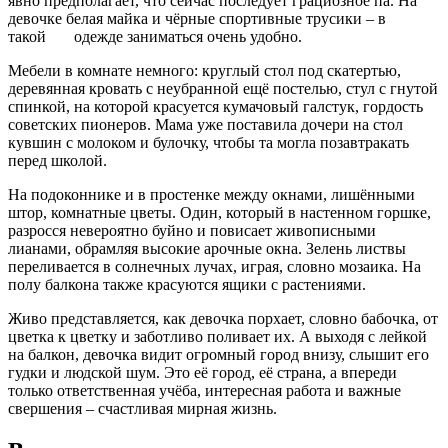
явно предполагает, что сейчас последует грациозное па. На
девочке белая майка и чёрные спортивные трусики – в
такой одежде заниматься очень удобно.
Мебели в комнате немного: круглый стол под скатертью,
деревянная кровать с неубранной ещё постелью, стул с гнутой
спинкой, на которой красуется кумачовый галстук, гордость
советских пионеров. Мама уже поставила дочери на стол
кувшин с молоком и булочку, чтобы та могла позавтракать
перед школой.
На подоконнике и в простенке между окнами, лишёнными
штор, комнатные цветы. Один, который в настенном горшке,
разросся невероятно буйно и повисает живописными
лианами, обрамляя высокие арочные окна. Зелень листвы
переливается в солнечных лучах, играя, словно мозаика. На
полу балкона также красуются ящики с растениями.
Живо представляется, как девочка порхает, словно бабочка, от
цветка к цветку и заботливо поливает их. А выходя с лейкой
на балкон, девочка видит огромный город внизу, слышит его
гудки и людской шум. Это её город, её страна, а впереди
только ответственная учёба, интересная работа и важные
свершения – счастливая мирная жизнь.