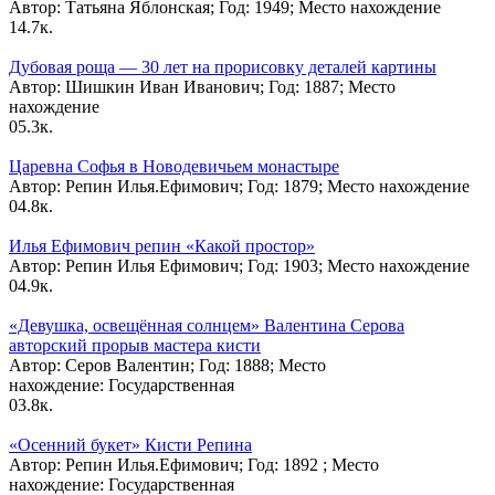
Автор: Татьяна Яблонская; Год: 1949; Место нахождение
1
4.7к.
Дубовая роща — 30 лет на прорисовку деталей картины
Автор: Шишкин Иван Иванович; Год: 1887; Место
нахождение
0
5.3к.
Царевна Софья в Новодевичьем монастыре
Автор: Репин Илья.Ефимович; Год: 1879; Место нахождение
0
4.8к.
Илья Ефимович репин «Какой простор»
Автор: Репин Илья Ефимович; Год: 1903; Место нахождение
0
4.9к.
«Девушка, освещённая солнцем» Валентина Серова
авторский прорыв мастера кисти
Автор: Серов Валентин; Год: 1888; Место
нахождение: Государственная
0
3.8к.
«Осенний букет» Кисти Репина
Автор: Репин Илья.Ефимович; Год: 1892 ; Место
нахождение: Государственная