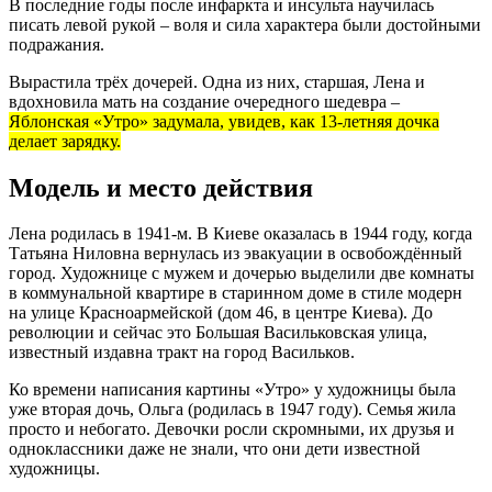
В последние годы после инфаркта и инсульта научилась
писать левой рукой – воля и сила характера были достойными
подражания.
Вырастила трёх дочерей. Одна из них, старшая, Лена и
вдохновила мать на создание очередного шедевра –
Яблонская «Утро» задумала, увидев, как 13-летняя дочка
делает зарядку.
Модель и место действия
Лена родилась в 1941-м. В Киеве оказалась в 1944 году, когда
Татьяна Ниловна вернулась из эвакуации в освобождённый
город. Художнице с мужем и дочерью выделили две комнаты
в коммунальной квартире в старинном доме в стиле модерн
на улице Красноармейской (дом 46, в центре Киева). До
революции и сейчас это Большая Васильковская улица,
известный издавна тракт на город Васильков.
Ко времени написания картины «Утро» у художницы была
уже вторая дочь, Ольга (родилась в 1947 году). Семья жила
просто и небогато. Девочки росли скромными, их друзья и
одноклассники даже не знали, что они дети известной
художницы.