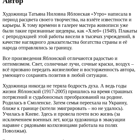
Автор
Художница Татьяна Ниловна Яблонская «Утро» написала в
период расцвета своего творчества, на взлёте известности и
карьеры. К тому времени в галерее мастера живописи уже
были такие признанные шедевры, как «Хлеб» (1949). Плакаты
с репродукцией этой работы висели в тысячах учреждений, в
качестве наглядного доказательства богатства страны и её
народа отправлялись за границу.
Все произведения Яблонской отличаются радостью и
оптимизмом. Свет, солнечные лучи, сочные краски, воздух –
всё призвано передать жизнелюбие и восторженность автора,
умеющего сохранять позитив в любой ситуации.
Художница никогда не теряла бодрость духа. А ведь годы
жизни Яблонской (1917-2005) пришлись на время страшных
потрясений и судьбоносных преобразований на родине.
Родилась в Смоленске. Затем семья переехала на Украину,
ближе к границе (хотели эмигрировать – но не удалось).
Училась в Киеве. Здесь и провела почти всю жизнь (за
исключением военных лет, когда художница в эвакуации
наравне с рядовыми колхозницами работала на полях
Поволжья).