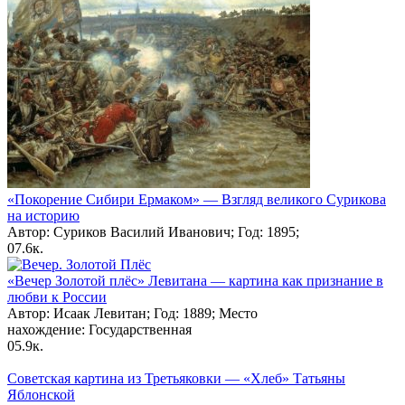
«Покорение Сибири Ермаком» — Взгляд великого Сурикова
на историю
Автор: Суриков Василий Иванович; Год: 1895;
0
7.6к.
«Вечер Золотой плёс» Левитана — картина как признание в
любви к России
Автор: Исаак Левитан; Год: 1889; Место
нахождение: Государственная
0
5.9к.
Советская картина из Третьяковки — «Хлеб» Татьяны
Яблонской