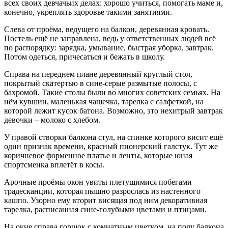
всех своих девчачьих делах: хорошо учиться, помогать маме и,
конечно, укреплять здоровье такими занятиями.
Слева от проёма, ведущего на балкон, деревянная кровать.
Постель ещё не заправлена, ведь у ответственных людей всё
по распорядку: зарядка, умывание, быстрая уборка, завтрак.
Потом одеться, причесаться и бежать в школу.
Справа на переднем плане деревянный круглый стол,
покрытый скатертью в сине-серые размытые полосы, с
бахромой. Такие столы были во многих советских семьях. На
нём кувшин, маленькая чашечка, тарелка с салфеткой, на
которой лежит кусок батона. Возможно, это нехитрый завтрак
девочки – молоко с хлебом.
У правой створки балкона стул, на спинке которого висит ещё
один признак времени, красный пионерский галстук. Тут же
коричневое форменное платье и ленты, которые юная
спортсменка вплетёт в косы.
Арочные проёмы окон увиты плетущимися побегами
традесканции, которая пышно разрослась из настенного
кашпо. Узорно ему вторит висящая под ним декоративная
тарелка, расписанная сине-голубыми цветами и птицами.
На окне справа горшок с комнатным цветком, на полу балкона