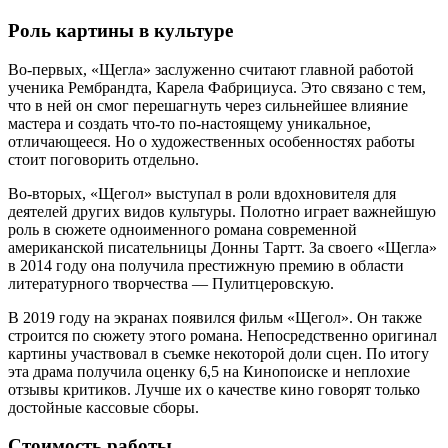
Роль картины в культуре
Во-первых, «Щегла» заслуженно считают главной работой
ученика Рембрандта, Карела Фабрициуса. Это связано с тем,
что в ней он смог перешагнуть через сильнейшее влияние
мастера и создать что-то по-настоящему уникальное,
отличающееся. Но о художественных особенностях работы
стоит поговорить отдельно.
Во-вторых, «Щегол» выступал в роли вдохновителя для
деятелей других видов культуры. Полотно играет важнейшую
роль в сюжете одноименного романа современной
американской писательницы Донны Тартт. За своего «Щегла»
в 2014 году она получила престижную премию в области
литературного творчества — Пулитцеровскую.
В 2019 году на экранах появился фильм «Щегол». Он также
строится по сюжету этого романа. Непосредственно оригинал
картины участвовал в съемке некоторой доли сцен. По итогу
эта драма получила оценку 6,5 на Кинопоиске и неплохие
отзывы критиков. Лучше их о качестве кино говорят только
достойные кассовые сборы.
Стоимость работы