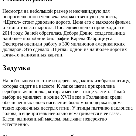
Несмотря на небольшой размер и неочевидную для
непросвещенного человека художественную ценность,
«Щегол» стоит довольно дорого. Цена его с выходом фильма
и книги только выросла. Последняя оценка происходила в
2014 году. За ней обратилась Дебора Дэвис, создательница
наиболее подробной биографии Карела Фабрициуса.
Эксперты оценили работу в 300 миллионов американских
долларов. Это сделало «Щегла» одной из наиболее дорогих
когда-то написанных картин.
Задумка
На небольшом полотне из дерева художник изобразил птицу,
которая сидит на насесте. К лапке щегла прикреплена
серебристая цепочка, которая мешает птице улететь. Такой
выбор не удивляет; в конце XVII века в Голландии среди
обеспеченных слоев населения было модно держать дома
таких крошечных пестрых птиц. У птицы пытливо наклонена
голова, а еще зритель невольно всматривается в ее глаза.
Блеск, выписанный маслом, выглядит невероятно
естественно.