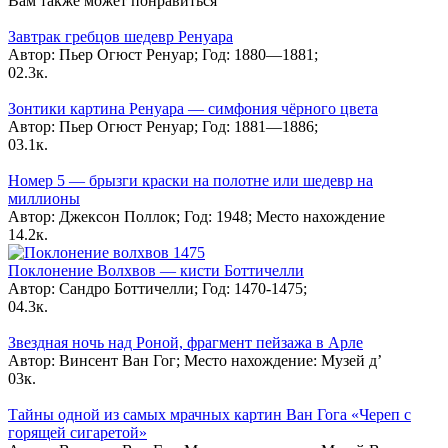
Вам также может понравиться
Завтрак гребцов шедевр Ренуара
Автор: Пьер Огюст Ренуар; Год: 1880—1881;
0
2.3к.
Зонтики картина Ренуара — симфония чёрного цвета
Автор: Пьер Огюст Ренуар; Год: 1881—1886;
0
3.1к.
Номер 5 — брызги краски на полотне или шедевр на
миллионы
Автор: Джексон Поллок; Год: 1948; Место нахождение
1
4.2к.
Поклонение Волхвов — кисти Боттичелли
Автор: Сандро Боттичелли; Год: 1470-1475;
0
4.3к.
Звездная ночь над Роной, фрагмент пейзажа в Арле
Автор: Винсент Ван Гог; Место нахождение: Музей д’
0
3к.
Тайны одной из самых мрачных картин Ван Гога «Череп с
горящей сигаретой»