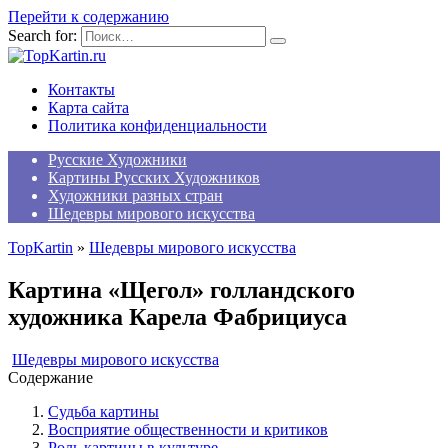
Перейти к содержанию
Search for:
Контакты
Карта сайта
Политика конфиденциальности
Русские Художники
Картины Русских Художников
Художники разных стран
Шедевры мирового искусства
TopKartin
»
Шедевры мирового искусства
Картина «Щегол» голландского
художника Карела Фабрициуса
Шедевры мирового искусства
Содержание
Судьба картины
Восприятие общественности и критиков
Роль картины в культуре