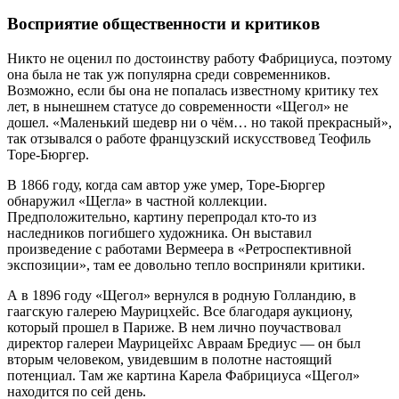
Восприятие общественности и критиков
Никто не оценил по достоинству работу Фабрициуса, поэтому
она была не так уж популярна среди современников.
Возможно, если бы она не попалась известному критику тех
лет, в нынешнем статусе до современности «Щегол» не
дошел. «Маленький шедевр ни о чём… но такой прекрасный»,
так отзывался о работе французский искусствовед Теофиль
Торе-Бюргер.
В 1866 году, когда сам автор уже умер, Торе-Бюргер
обнаружил «Щегла» в частной коллекции.
Предположительно, картину перепродал кто-то из
наследников погибшего художника. Он выставил
произведение с работами Вермеера в «Ретроспективной
экспозиции», там ее довольно тепло восприняли критики.
А в 1896 году «Щегол» вернулся в родную Голландию, в
гаагскую галерею Маурицхейс. Все благодаря аукциону,
который прошел в Париже. В нем лично поучаствовал
директор галереи Маурицейхс Авраам Бредиус — он был
вторым человеком, увидевшим в полотне настоящий
потенциал. Там же картина Карела Фабрициуса «Щегол»
находится по сей день.